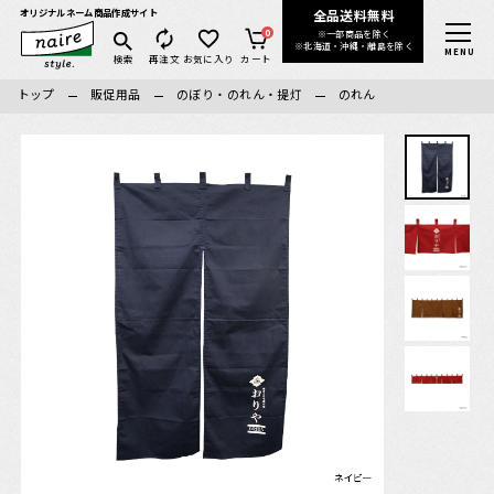
全品送料無料
オリジナルネーム商品
作成サイト
0
※一部商品を除く
全ての商品
※北海道・沖縄・離島を除く
MENU
検索
再注文
お気に入り
カート
トップ
販促用品
のぼり・のれん・提灯
のれん