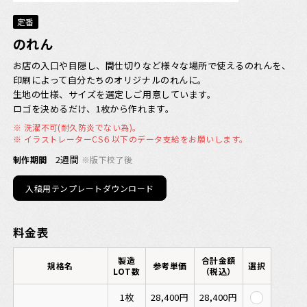
定番
のれん
お店の入口や目隠し、間仕切りなど様々な場所で使えるのれんを、
印刷によって自分たちのオリジナルのれんに。
生地の仕様、サイズを選定しご用意しています。
ロゴを決めるだけ、1枚から作れます。
※ 洗濯不可(耐久防炎でない為)。
※ イラストレーターCS６以下のデータ支給をお願いします。
2週間
※版下校了後
制作期間
入稿用テンプレートダウンロード
料金表
製造
合計金額
規格名
参考単価
選択
LOT数
（税込）
1枚
28,400円
28,400円