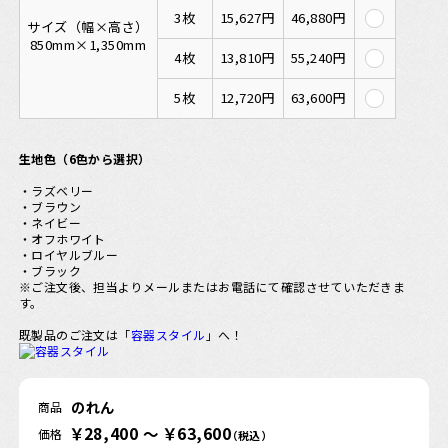
3枚
15,627円
46,880円
サイズ（幅×高さ）
850mm×1,350mm
4枚
13,810円
55,240円
5枚
12,720円
63,600円
生地色（6色から選択）
・ラズベリー
・ブラウン
・ネイビー
・オフホワイト
・ロイヤルブルー
・ブラック
※ご注文後、担当よりメールまたはお電話にて確認させていただきま
す。
既製品のご注文は「
容器スタイル
」へ！
のれん
商品
￥28,400 ～ ￥63,600
価格
（税込）