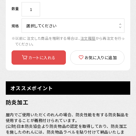
数量
選択してください
規格
※以前に注文した商品を増刷する場合は、
注文履歴
から再注文を行っ
てください。
カートに入れる
お気に入りに追加
オススメポイント
防炎加工
屋内でご使用いただくのれんの場合、防炎性能を有する防炎製品を
使用することが義務付けられています。
(公財)日本防炎協会より防炎物品の認定を取得しており、防炎加工
を施したのれんには、防炎物品ラベルを貼り付けて納品いたしま